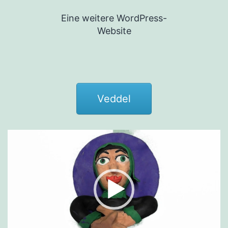
Zum
Eine weitere WordPress-
Inhalt
Website
springen
Veddel
Video-
Player